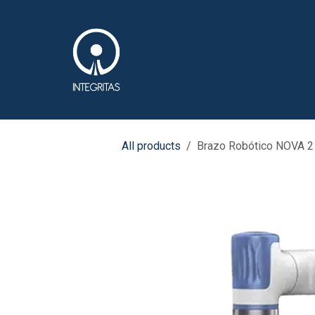
Skip to Content
Software (ERP & IA)
All products
Brazo Robótico NOVA 2