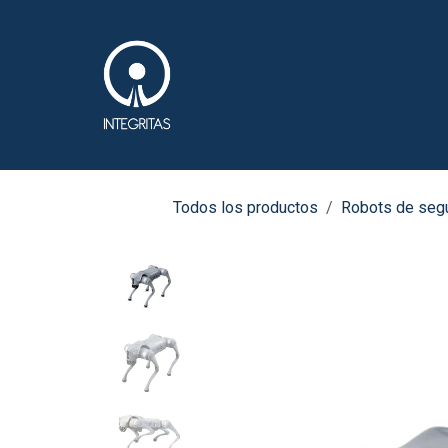
Ir al contenido
Software (ERP & IA)
Todos los productos
Robots de segu