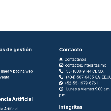
as de gestión
Contacto
Contáctanos
contacto@integritas.mx
 línea y página web
55-1000-9144 CDMX
venta
(404)-567-6435 GA, EE.UU
+52-55-1979-6761
Lunes a Viernes 9:00 a.m.
p.m.
encia Artificial
Integritas
a Artificial