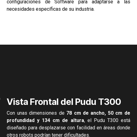
Interfaz Amigable para el
usuario
Pudu T300 destaca por su
interfaz amigable
, diseñada
para facilitar la interacción del usuario con el robot. Su
pantalla táctil de 10,1”
ofrece una navegación intuitiva,
permitiendo a los operadores gestionar y configurar
fácilmente las funciones del robot sin necesidad de
conocimientos técnicos avanzados.
Se puede personalizar con diferentes accesorios y
configuraciones de Software para adaptarse a las
necesidades específicas de su industria.