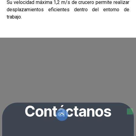
Dimensiones
78 cm de ancho, 50 cm de profundidad y 134 cm de
altura.Estas dimensiones le permiten al Pudu T300 ser
ágil y maniobrable en espacios reducidos.
Velocidad y Desempeño
Su velocidad máxima 1,2 m/s de crucero permite realizar
desplazamientos eficientes dentro del entorno de
trabajo.