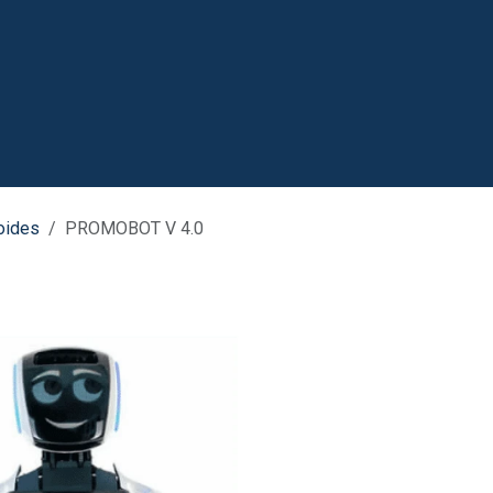
Robots
Agenda tu cita
Empleos
oides
PROMOBOT V 4.0