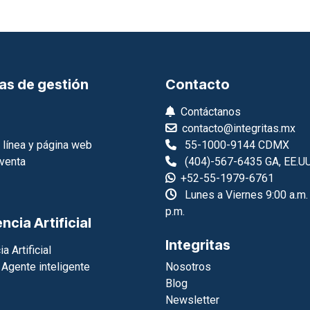
as de gestión
Contacto
Contáctanos
contacto@integritas.mx
 línea y página web
55-1000-9144 CDMX
venta
(404)-567-6435 GA, EE.UU
+52-55-1979-6761
Lunes a Viernes 9:00 a.m.
p.m.
encia Artificial
Integritas
a Artificial
 Agente inteligente
Nosotros
Blog
Newsletter