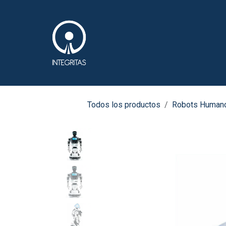
Ir al contenido
Software (ERP & IA)
Todos los productos
Robots Human