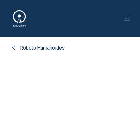
Ir al contenido
Robots Humanoides