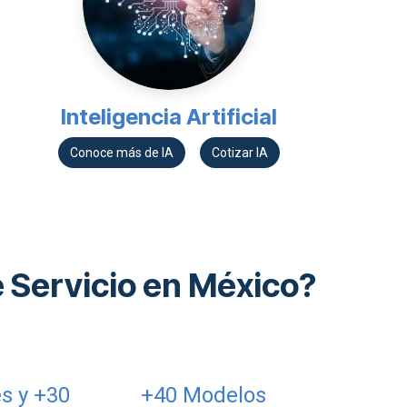
Inteligencia Artificial
Conoce m​​ás de IA
Cotizar IA
 Servicio en México?
s y +30
+40 Modelos