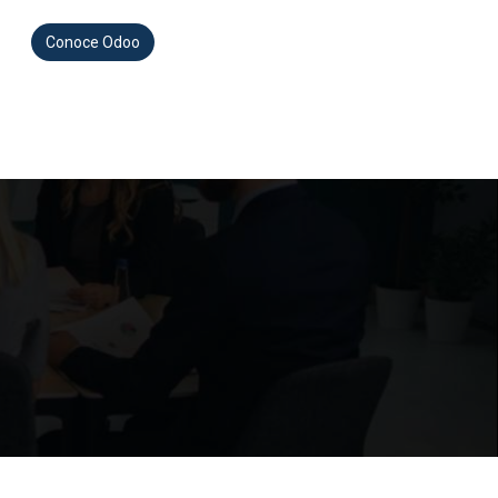
a que cubre las necesidades de cualquier negocio
a gran ventaja de poder ser modificado según tus
Conoce Odoo