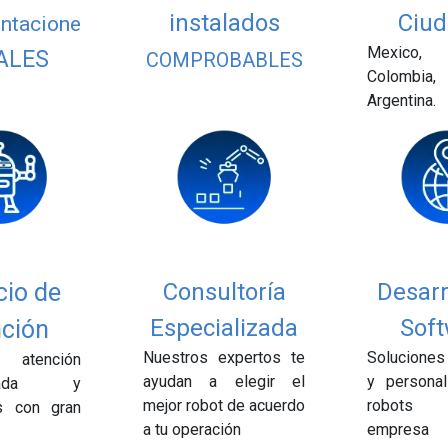
instalados
Ciud
ntacione
Mexico, G
ALES
COMPROBABLES
Colombi
Argentina.
cio de
Consultoría
Desarr
Especializada
Soft
ción
Nuestros expertos te
Soluciones
 atención
ayudan a elegir el
y personal
lizada y
mejor robot de acuerdo
robots 
s con gran
a tu operación
empresa