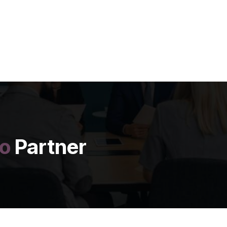
administrativa y operativ
con +30,000 Odoo apps y l
requerimientos
Od
oo ERP.
o
Partner