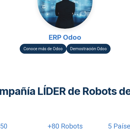
ERP Odoo
Conoce más d​​e Odoo
Demostración Odoo
mpañía LÍDER de Robots de
+80 Robots
5 Paíse
50