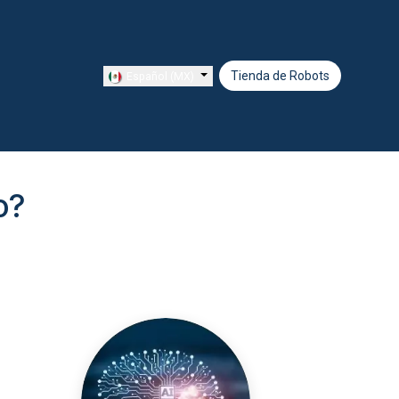
Tienda de Ro​​​​bots
Español (MX)
o?