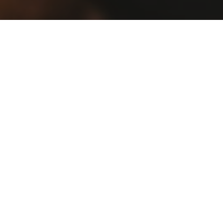
Ventajas de un E-
commerce en la
actualidad
Las tiendas e-commerce siguen en crecimiento y
se han posicionado como un canal de ventas fácil,
seguro y exitoso. Conoce las ventajas de
implementar tu e-commerce