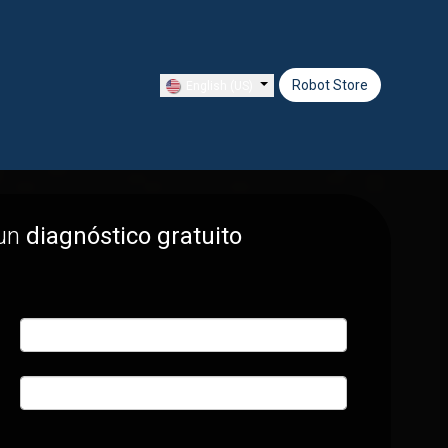
Jobs
Robot Store
English (US)
 un
diagnóstico gratuito