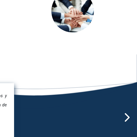
os y
a de
Siguien