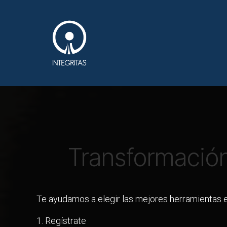
Skip to Content
Software (ERP & IA)
Transformación
Te ayudamos a elegir las mejores herramientas 
1. Regístrate