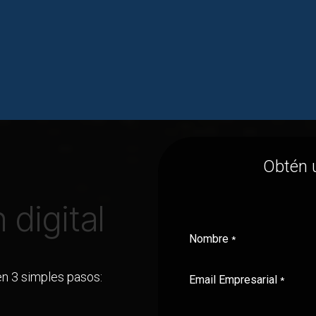
Robots
Schedule your appointment
Obtén
 digital
Nombre
*
en 3 simples pasos:
Email Empresarial
*